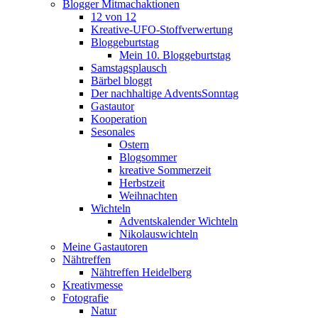
Blogger Mitmachaktionen
12 von 12
Kreative-UFO-Stoffverwertung
Bloggeburtstag
Mein 10. Bloggeburtstag
Samstagsplausch
Bärbel bloggt
Der nachhaltige AdventsSonntag
Gastautor
Kooperation
Sesonales
Ostern
Blogsommer
kreative Sommerzeit
Herbstzeit
Weihnachten
Wichteln
Adventskalender Wichteln
Nikolauswichteln
Meine Gastautoren
Nähtreffen
Nähtreffen Heidelberg
Kreativmesse
Fotografie
Natur