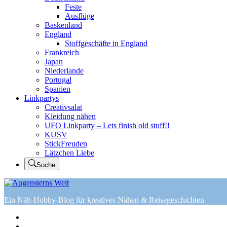
Feste
Ausflüge
Baskenland
England
Stoffgeschäfte in England
Frankreich
Japan
Niederlande
Portugal
Spanien
Linkpartys
Creativsalat
Kleidung nähen
UFO Linkparty – Lets finish old stuff!!
KUSV
StickFreuden
Lätzchen Liebe
Suche
Ein Näh-Hobby-Blog für kreatives Nähen & Reisegeschichten
Home
Tutorials