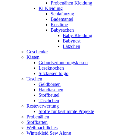
Probenähen Kleidung
Ki-Kleidung
Schlafanzug
Bademantel
Kostüme
Babysachen
Baby-Kleidung
Babynest
Lätzchen
Geschenke
Kissen
Geburtserinnerungskissen
Leseknochen
Sitzkissen to go
Taschen
Geldbörsen
Handtaschen
Stoffbeutel
Täschchen
Resteverwertung
Stoffe für bestimmte Projekte
Probenähen
Stoffkarten
Weihnachtliches
Winterkleid Sew Along