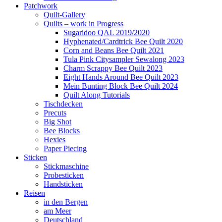
Patchwork
Quilt-Gallery
Quilts – work in Progress
Sugaridoo QAL 2019/2020
Hyphenated/Cardtrick Bee Quilt 2020
Corn and Beans Bee Quilt 2021
Tula Pink Citysampler Sewalong 2023
Charm Scrappy Bee Quilt 2023
Eight Hands Around Bee Quilt 2023
Mein Bunting Block Bee Quilt 2024
Quilt Along Tutorials
Tischdecken
Precuts
Big Shot
Bee Blocks
Hexies
Paper Piecing
Sticken
Stickmaschine
Probesticken
Handsticken
Reisen
in den Bergen
am Meer
Deutschland