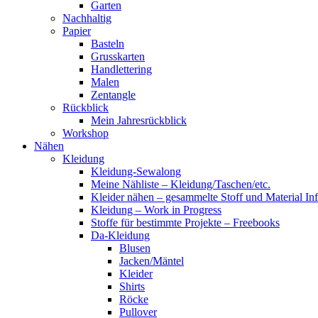
Garten
Nachhaltig
Papier
Basteln
Grusskarten
Handlettering
Malen
Zentangle
Rückblick
Mein Jahresrückblick
Workshop
Nähen
Kleidung
Kleidung-Sewalong
Meine Nähliste – Kleidung/Taschen/etc.
Kleider nähen – gesammelte Stoff und Material In
Kleidung – Work in Progress
Stoffe für bestimmte Projekte – Freebooks
Da-Kleidung
Blusen
Jacken/Mäntel
Kleider
Shirts
Röcke
Pullover